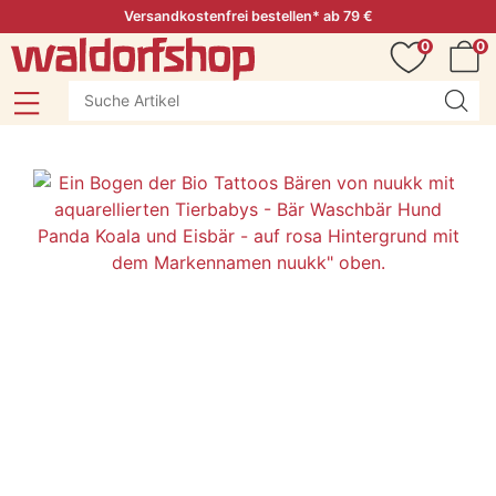
Versandkostenfrei bestellen* ab 79 €
0
0