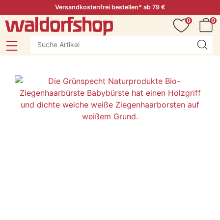
Versandkostenfrei bestellen* ab 79 €
0
0