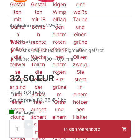
Artikelnummer
22509
18 Farben
Wachs, mit lichtechten Pigmenten gefärbt
Maße: 200 x 100 x 0,9 mm
*
32,50 EUR
Inhalt
0,395
kg
Grundpreis
82,28 € / kg
Auf Lager
In den Warenkorb