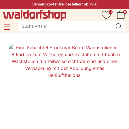
Versandkostenfrei bestellen* ab 79 €
0
0