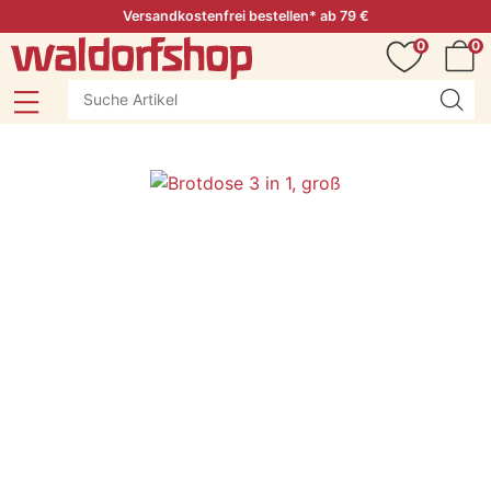
Versandkostenfrei bestellen* ab 79 €
0
0