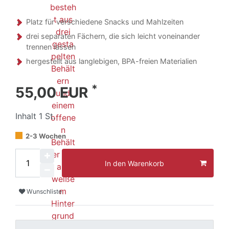
Platz für verschiedene Snacks und Mahlzeiten
drei separaten Fächern, die sich leicht voneinander
trennen lassen
hergestellt aus langlebigen, BPA-freien Materialien
*
55,00 EUR
Inhalt
1
St.
2-3 Wochen
In den Warenkorb
Wunschliste