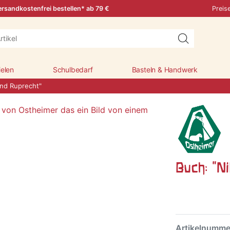
rsandkostenfrei bestellen* ab 79 €
Preis
ielen
Schulbedarf
Basteln & Handwerk
und Ruprecht"
Buch: "N
Artikelnumm