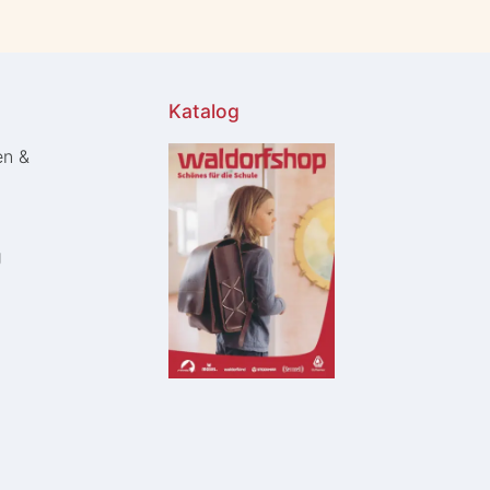
Katalog
en &
g