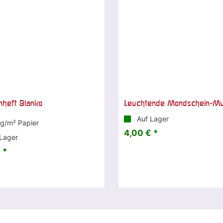
heft Blanko
Leuchtende Mondschein-Mu
Auf Lager
 g/m² Papier
4,00 € *
Lager
 *