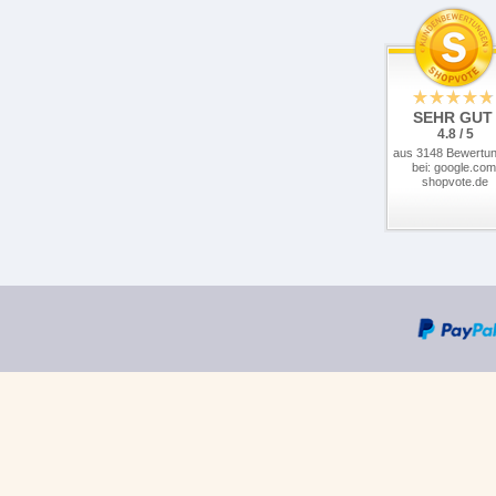
SEHR GUT
4.8 / 5
aus 3148 Bewertu
bei: google.com
shopvote.de