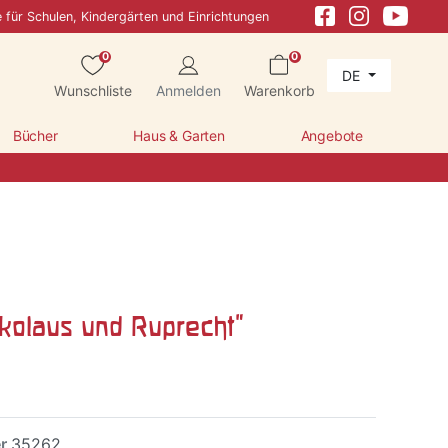
e für Schulen, Kindergärten und Einrichtungen
0
0
DE
Wunschliste
Anmelden
Warenkorb
Bücher
Haus & Garten
Angebote
ikolaus und Ruprecht"
er
35262