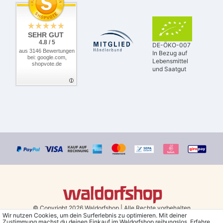
SEHR GUT
4.8 / 5
DE-ÖKO-007
aus 3146 Bewertungen
In Bezug auf
bei: google.com,
Lebensmittel
shopvote.de
und Saatgut
© Copyright 2026 Waldorfshop
|
Alle Rechte vorbehalten.
Wir nutzen Cookies, um dein Surferlebnis zu optimieren. Mit deiner
Zustimmung machst du deinen Einkauf im Waldorfshop reibungslos. Erfahre