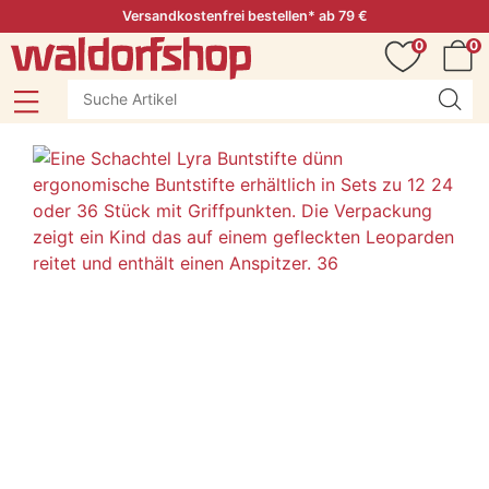
Versandkostenfrei bestellen* ab 79 €
0
0