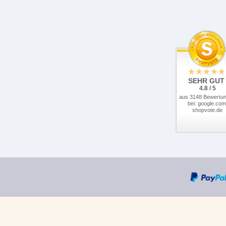
SEHR GUT
4.8 / 5
aus 3148 Bewertu
bei: google.com
shopvote.de