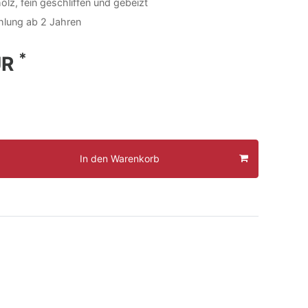
lz, fein geschliffen und gebeizt
hlung ab 2 Jahren
*
UR
In den Warenkorb