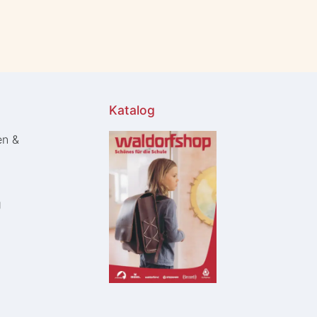
Katalog
en &
g