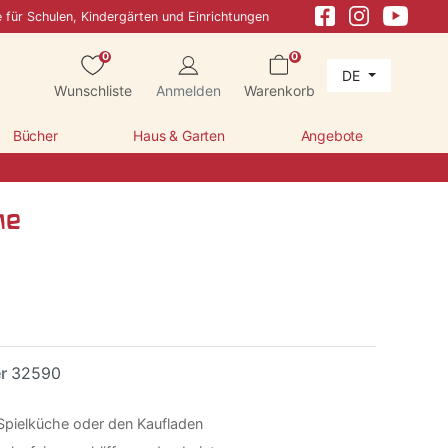
e für Schulen, Kindergärten und Einrichtungen
0
0
DE
Wunschliste
Anmelden
Warenkorb
Bücher
Haus & Garten
Angebote
ne
er
32590
e Spielküche oder den Kaufladen