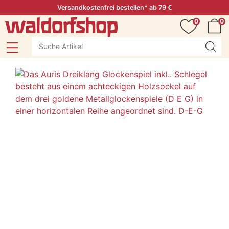
Versandkostenfrei bestellen* ab 79 €
0
0