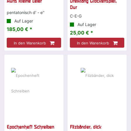
Auris Kleine Leier
Dreiklang Glockenspiel,
Dur
pentatonisch d' - e''
C-E-G
Auf Lager
Auf Lager
185,00 € *
25,00 € *
In den Warenkorb
In den Warenkorb
Epochenheft Schreiben
Filzbänder, dick