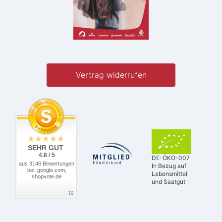
Vertrag widerrufen
SEHR GUT
4.8 / 5
DE-ÖKO-007
aus 3146 Bewertungen
In Bezug auf
bei: google.com,
Lebensmittel
shopvote.de
und Saatgut