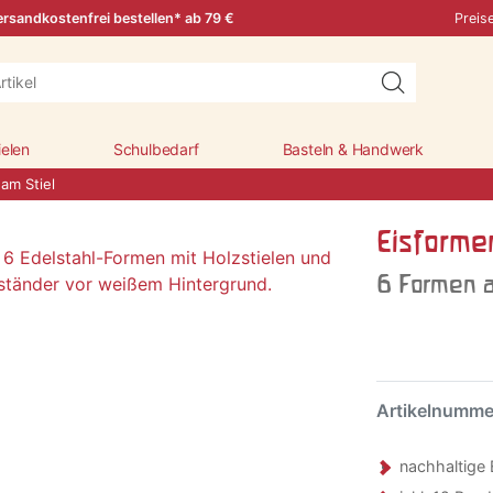
rsandkostenfrei bestellen* ab 79 €
Preis
ielen
Schulbedarf
Basteln & Handwerk
 am Stiel
Eisformen
6 Formen a
Artikelnumm
nachhaltige 