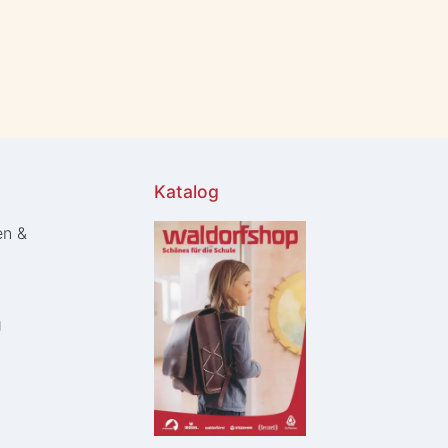
Katalog
en &
g