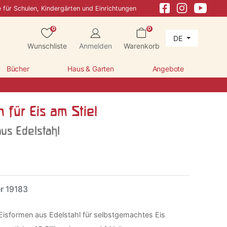
e für Schulen, Kindergärten und Einrichtungen
0
0
DE
Wunschliste
Anmelden
Warenkorb
Bücher
Haus & Garten
Angebote
 für Eis am Stiel
us Edelstahl
er
19183
Eisformen aus Edelstahl für selbstgemachtes Eis