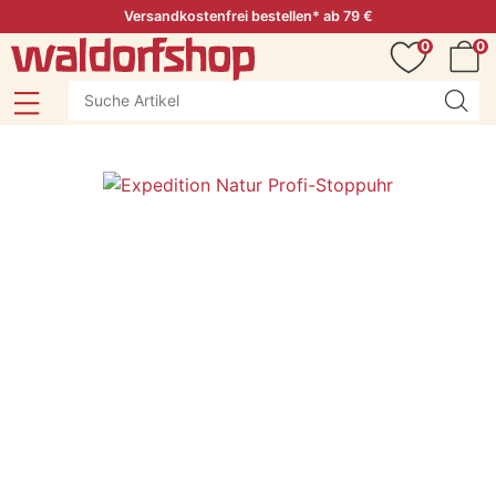
Versandkostenfrei bestellen* ab 79 €
0
0