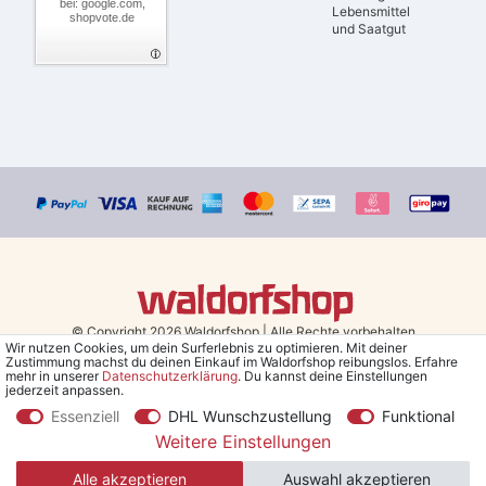
bei: google.com,
Lebensmittel
shopvote.de
und Saatgut
© Copyright 2026 Waldorfshop
|
Alle Rechte vorbehalten.
Wir nutzen Cookies, um dein Surferlebnis zu optimieren. Mit deiner
Zustimmung machst du deinen Einkauf im Waldorfshop reibungslos. Erfahre
Bestellungen mit Prio Versand bis 13 Uhr, garantierter Versand am
mehr in unserer
Daten­schutz­erklärung
. Du kannst deine Einstellungen
jederzeit anpassen.
selben Tag!
Essenziell
DHL Wunschzustellung
Funktional
*Kostenlose Lieferung in Deutschland und Österreich ab 79 €.
(gilt
Weitere Einstellungen
nur für Sparversand - ausgenommen Sperrgut und Speditionsware)
Alle akzeptieren
Auswahl akzeptieren
**Den 5€ Gutschein erhältst du nach Bestätigung des Newsletters