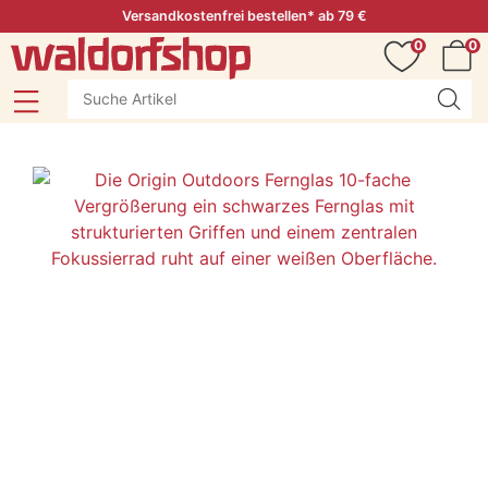
Versandkostenfrei bestellen* ab 79 €
0
0