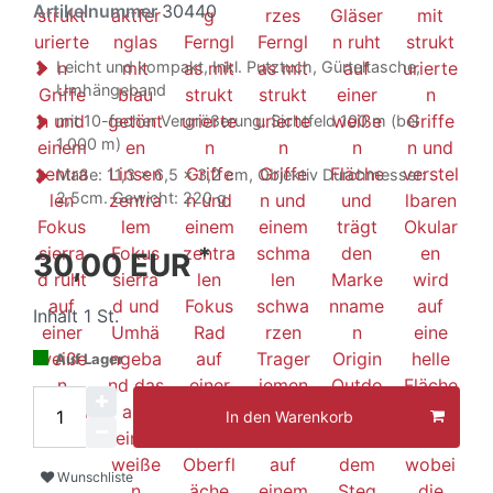
Artikelnummer
30440
Leicht und kompakt, Inkl. Putztuch, Gürteltasche,
Umhängeband
mit 10-facher Vergrößerung. Sichtfeld 100 m (bei
1.000 m)
Maße: 11,3 x 6,5 x 3,2 cm, Objektiv Durchmesser:
2,5cm. Gewicht: 220 g
*
30,00 EUR
Inhalt
1
St.
Auf Lager
In den Warenkorb
Wunschliste