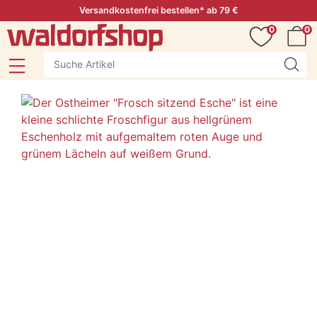
Versandkostenfrei bestellen* ab 79 €
0
0