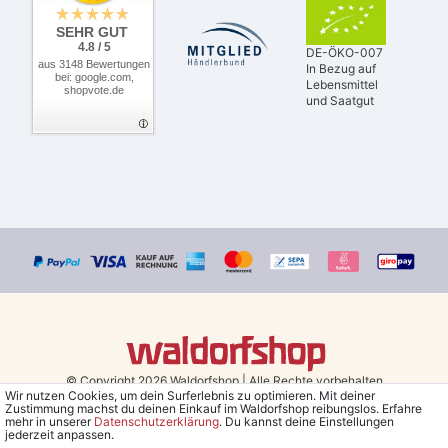
SEHR GUT
4.8 / 5
DE-ÖKO-007
aus 3148 Bewertungen
In Bezug auf
bei: google.com,
Lebensmittel
shopvote.de
und Saatgut
© Copyright 2026 Waldorfshop
|
Alle Rechte vorbehalten.
Wir nutzen Cookies, um dein Surferlebnis zu optimieren. Mit deiner
Zustimmung machst du deinen Einkauf im Waldorfshop reibungslos. Erfahre
Bestellungen mit Prio Versand bis 13 Uhr, garantierter Versand am
mehr in unserer
Daten­schutz­erklärung
. Du kannst deine Einstellungen
jederzeit anpassen.
selben Tag!