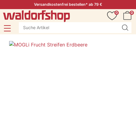
Versandkostenfrei bestellen* ab 79 €
0
0