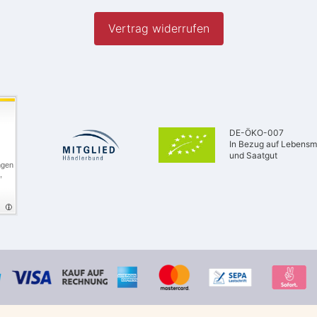
Vertrag widerrufen
DE-ÖKO-007
In Bezug auf Lebensmi
und Saatgut
ngen
,