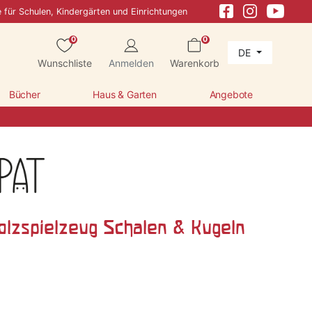
e für Schulen, Kindergärten und Einrichtungen
0
0
DE
Wunschliste
Anmelden
Warenkorb
Bücher
Haus & Garten
Angebote
olzspielzeug Schalen & Kugeln