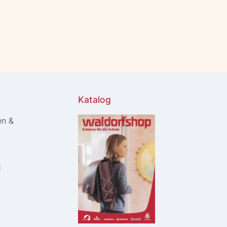
Katalog
en &
g