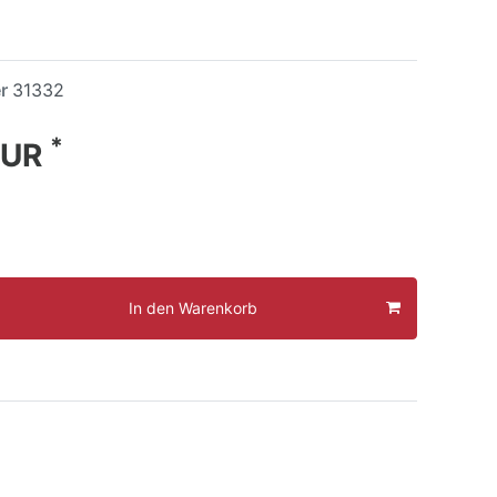
er
31332
*
EUR
In den Warenkorb