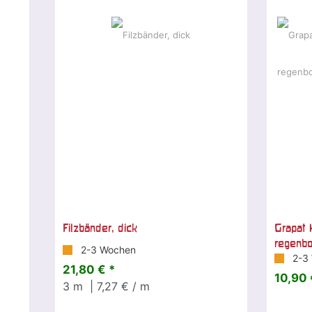
Filzbänder, dick
Grapat 
regenb
2-3 Wochen
2-3
21,80 € *
10,90 
3
m
| 7,27 € / m