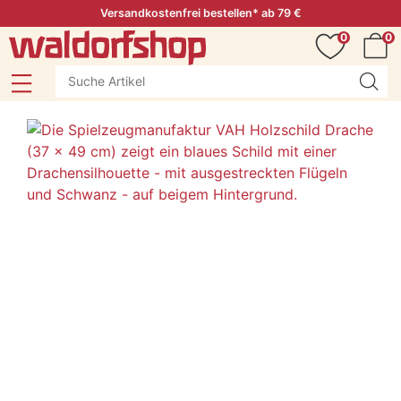
Versandkostenfrei bestellen* ab 79 €
0
0