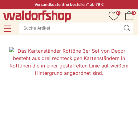
Versandkostenfrei bestellen* ab 79 €
0
0