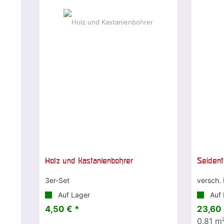
Holz und Kastanienbohrer
Seiden
3er-Set
versch.
Auf Lager
Auf 
4,50 € *
23,60 
0.81
m