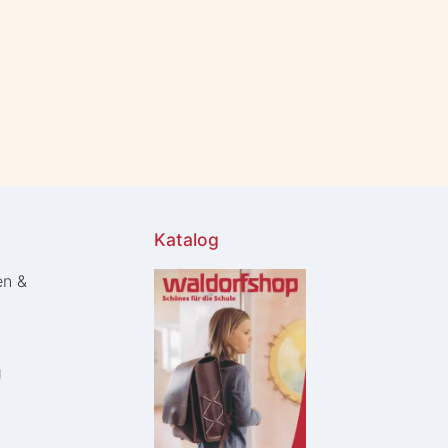
Katalog
en &
g