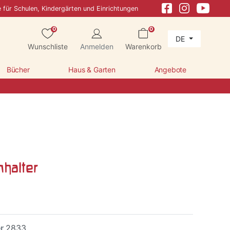
e für Schulen, Kindergärten und Einrichtungen
0
0
DE
Wunschliste
Anmelden
Warenkorb
Bücher
Haus & Garten
Angebote
nhalter
er
2833