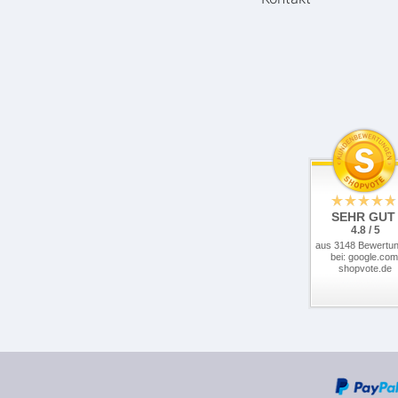
SEHR GUT
4.8 / 5
aus 3148 Bewertu
bei: google.com
shopvote.de