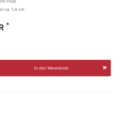
orn-Holz
n ca. 1,4 cm
*
UR
In den Warenkorb