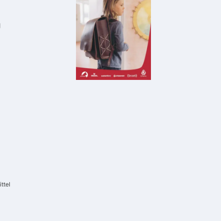
g
ttel