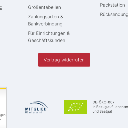
Packstation
ng
Größentabellen
Rücksendun
Zahlungsarten &
Bankverbindung
Für Einrichtungen &
Geschäftskunden
Vertrag widerrufen
DE-ÖKO-007
In Bezug auf Lebensmi
und Saatgut
ngen
,