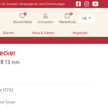
e für Schulen, Kindergärten und Einrichtungen
0
0
DE
Wunschliste
Anmelden
Warenkorb
Bücher
Haus & Garten
Angebote
ecker
 Ø 13 mm
er
17732
nd Torten