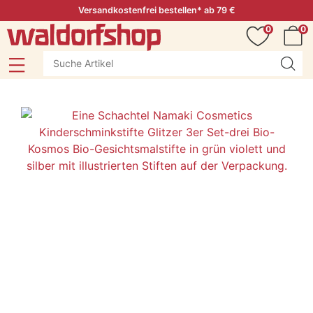
Versandkostenfrei bestellen* ab 79 €
0
0