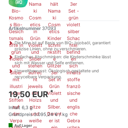
Artikelnummer
37093
Die Mine ist auf Basis von BIO-Jojobaöl, garantiert
präzise Linien, ohne zu verschmieren.
Einfaches Abschminken: die Kinderschminke lässt
sich mit Wasser und Seife entfernen.
Umweltbewusst: Ökologisch gestaltete und
recycelbare Verpackung.
*
19,50 EUR
Inhalt
6,3
g
Grundpreis
3.095,24 € / kg
Auf Lager