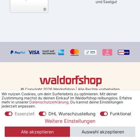
und Saatgut
© Copyright 2026 Waldorfshop
|
Alle Rechte vorbehalten.
Wir nutzen Cookies, um dein Surferlebnis zu optimieren. Mit deiner
Zustimmung machst du deinen Einkauf im Waldorfshop reibungslos. Erfahre
Bestellungen mit Prio Versand bis 13 Uhr, garantierter Versand am
mehr in unserer
Daten­schutz­erklärung
. Du kannst deine Einstellungen
jederzeit anpassen.
selben Tag!
Essenziell
DHL Wunschzustellung
Funktional
*Kostenlose Lieferung in Deutschland und Österreich ab 79 €.
(gilt
Weitere Einstellungen
nur für Sparversand - ausgenommen Sperrgut und Speditionsware)
Alle akzeptieren
Auswahl akzeptieren
**Den 5€ Gutschein erhältst du nach Bestätigung des Newsletters
per Mail. Der Gutschein gilt 30 Tage, Mindestbestellwert 30 €.