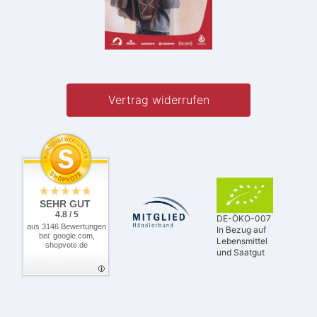
Vertrag widerrufen
SEHR GUT
4.8 / 5
DE-ÖKO-007
aus 3146 Bewertungen
In Bezug auf
bei: google.com,
Lebensmittel
shopvote.de
und Saatgut