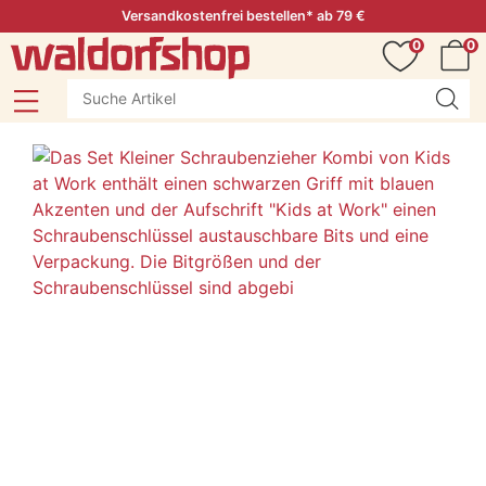
Versandkostenfrei bestellen* ab 79 €
0
0