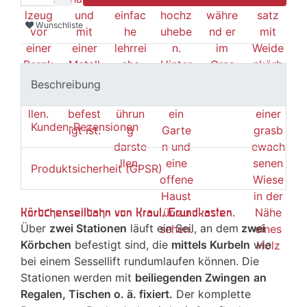
Wunschliste
Beschreibung
Kunden-Rezensionen
Produktsicherheit (GPSR)
Körbchenseilbahn von Kraul, Grundkasten.
Über
zwei Stationen
läuft ein Seil, an dem
zwei
Körbchen
befestigt sind, die
mittels Kurbeln
wie
bei einem Sessellift rundumlaufen können. Die
Stationen werden mit
beiliegenden Zwingen
an
Regalen, Tischen o. ä. fixiert.
Der komplette