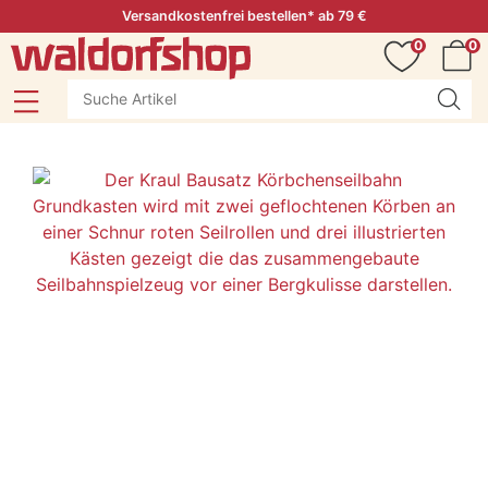
Versandkostenfrei bestellen* ab 79 €
0
0