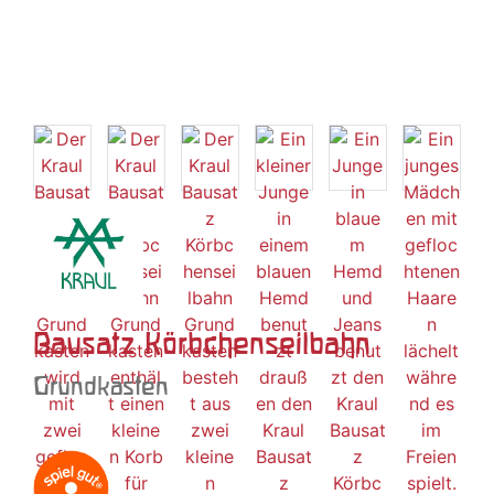
Bausatz Körbchenseilbahn
Grundkasten