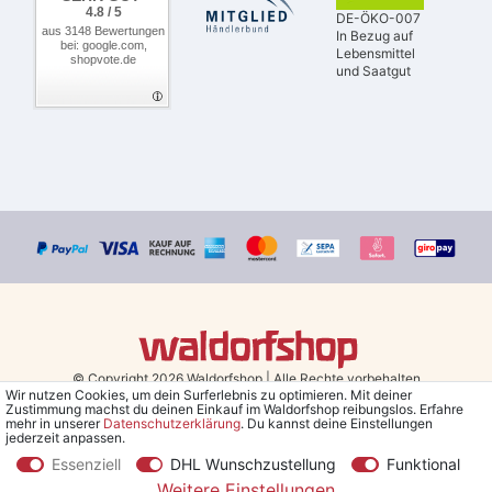
4.8 / 5
DE-ÖKO-007
aus 3148 Bewertungen
In Bezug auf
bei: google.com,
Lebensmittel
shopvote.de
und Saatgut
© Copyright 2026 Waldorfshop
|
Alle Rechte vorbehalten.
Wir nutzen Cookies, um dein Surferlebnis zu optimieren. Mit deiner
Zustimmung machst du deinen Einkauf im Waldorfshop reibungslos. Erfahre
Bestellungen mit Prio Versand bis 13 Uhr, garantierter Versand am
mehr in unserer
Daten­schutz­erklärung
. Du kannst deine Einstellungen
jederzeit anpassen.
selben Tag!
Essenziell
DHL Wunschzustellung
Funktional
*Kostenlose Lieferung in Deutschland und Österreich ab 79 €.
(gilt
Weitere Einstellungen