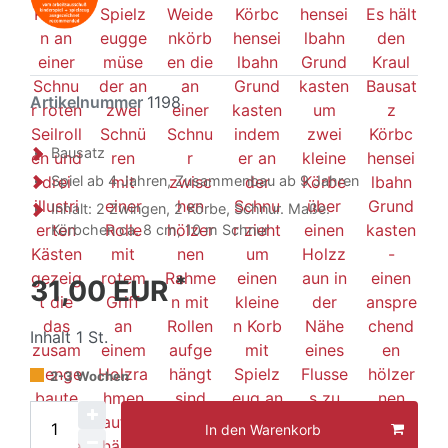
Artikelnummer
1198
Bausatz
Spiel ab 4 Jahren, Zusammenbau ab 9 Jahren
Inhalt: 2 Zwingen, 2 Körbe, Schnur. Maße:
Körbchen ca. 8 cm, 10 m Schnur
*
31,00 EUR
Inhalt
1
St.
2-3 Wochen
In den Warenkorb