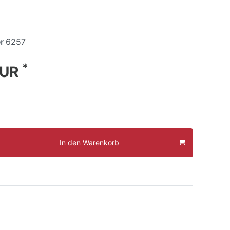
er
6257
*
EUR
In den Warenkorb