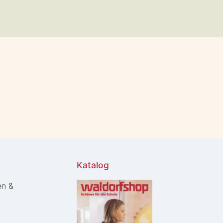
Katalog
en &