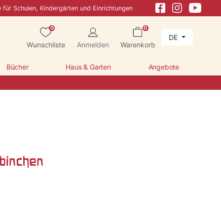
e für Schulen, Kindergärten und Einrichtungen
0
0
DE
Wunschliste
Anmelden
Warenkorb
Bücher
Haus & Garten
Angebote
rbinchen