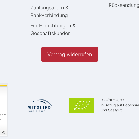
Rücksendun
Zahlungsarten &
Bankverbindung
Für Einrichtungen &
Geschäftskunden
Vertrag widerrufen
DE-ÖKO-007
In Bezug auf Lebensmi
und Saatgut
ngen
,