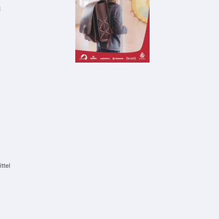
g
ttel