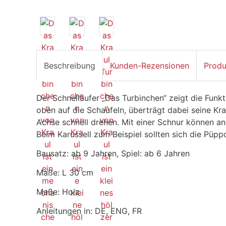
Beschreibung
Kunden-Rezensionen
Produ
Der Schnelläufer „Das Turbinchen“ zeigt die Funkt
oben auf die Schaufeln, überträgt dabei seine Kra
Achse schnell drehen. Mit einer Schnur können a
Beim Karussell zum Beispiel sollten sich die Püpp
Bausatz: ab 9 Jahren, Spiel: ab 6 Jahren
Maße: L 30 cm
Maße: Holz
Anleitungen in: DE, ENG, FR