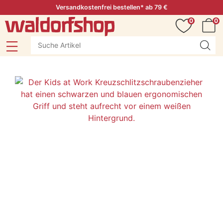
Versandkostenfrei bestellen* ab 79 €
0
0