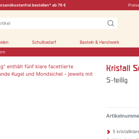
rsandkostenfrei bestellen* ab 79 €
Preis
ielen
Schulbedarf
Basteln & Handwerk
ern
Kristall 
5-teilig
Artikelnumm
5 kristallkl