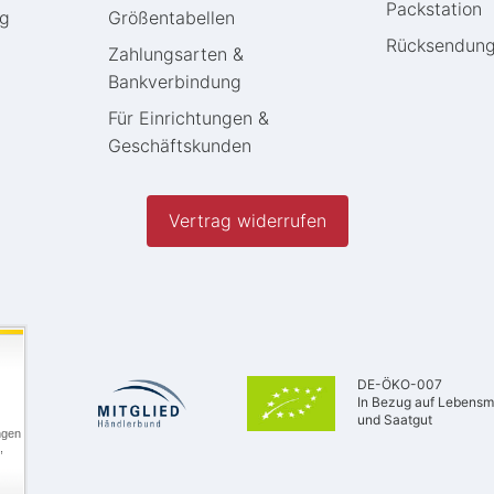
Packstation
ng
Größentabellen
Rücksendun
Zahlungsarten &
Bankverbindung
Für Einrichtungen &
Geschäftskunden
Vertrag widerrufen
DE-ÖKO-007
In Bezug auf Lebensmi
und Saatgut
ngen
,