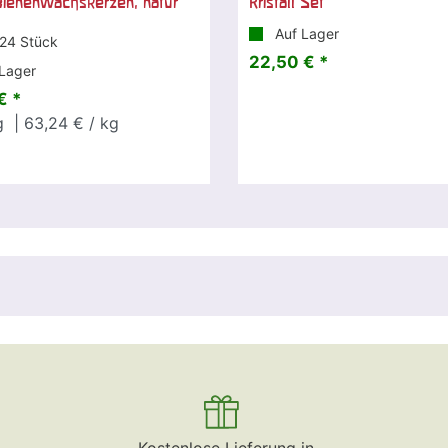
Bienenwachskerzen, natur
Kristall Set
Auf Lager
 24 Stück
22,50 € *
Lager
€ *
g
| 63,24 € / kg