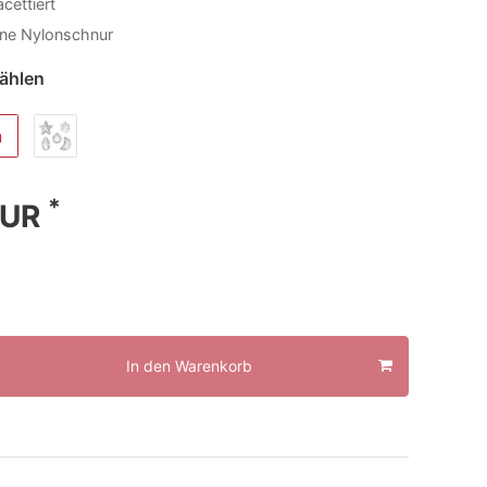
acettiert
hne Nylonschnur
wählen
n
*
EUR
In den Warenkorb