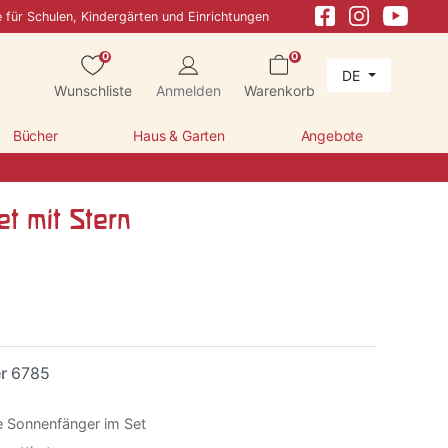
e für Schulen, Kindergärten und Einrichtungen
0
0
DE
Wunschliste
Anmelden
Warenkorb
Bücher
Haus & Garten
Angebote
Set mit Stern
er
6785
are Sonnenfänger im Set