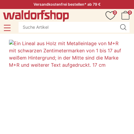
Versandkostenfrei bestellen* ab 79 €
0
0