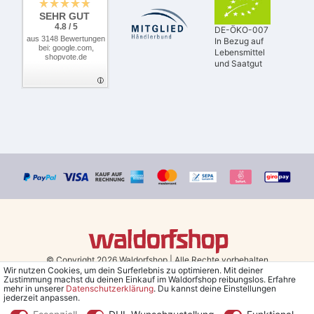
SEHR GUT
4.8 / 5
DE-ÖKO-007
aus 3148 Bewertungen
In Bezug auf
bei: google.com,
Lebensmittel
shopvote.de
und Saatgut
© Copyright 2026 Waldorfshop
|
Alle Rechte vorbehalten.
Wir nutzen Cookies, um dein Surferlebnis zu optimieren. Mit deiner
Zustimmung machst du deinen Einkauf im Waldorfshop reibungslos. Erfahre
Bestellungen mit Prio Versand bis 13 Uhr, garantierter Versand am
mehr in unserer
Daten­schutz­erklärung
. Du kannst deine Einstellungen
jederzeit anpassen.
selben Tag!