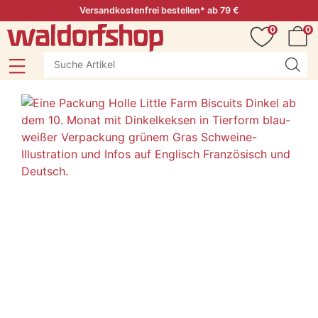
Versandkostenfrei bestellen* ab 79 €
0
0