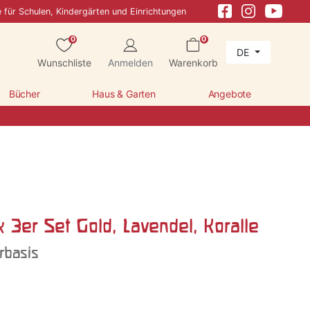
e für Schulen, Kindergärten und Einrichtungen
0
0
DE
Wunschliste
Anmelden
Warenkorb
Bücher
Haus & Garten
Angebote
 3er Set Gold, Lavendel, Koralle
rbasis