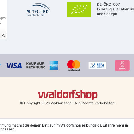
DE-ÖKO-007
In Bezug auf Lebensmi
und Saatgut
ngen
,
© Copyright 2026 Waldorfshop
|
Alle Rechte vorbehalten.
Bestellungen mit Prio Versand bis 13 Uhr, garantierter Versand am selben Tag!
immung machst du deinen Einkauf im Waldorfshop reibungslos. Erfahre mehr in
 anpassen.
Deutschland und Österreich ab 79 €.
(gilt nur für Sparversand - ausgenommen Sp