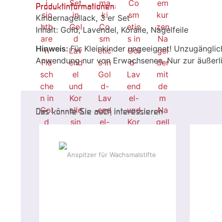
Produktinformationen:
Kindernagellack, 3 er Set
Inhalt: Gold, Lavendel, Koralle, Nagelfeile
Hinweis:
Für Kleinkinder ungeeignet! Unzugänglic
Anwendung nur von Erwachsenen. Nur zur äußer
Das könnte Sie auch interessieren