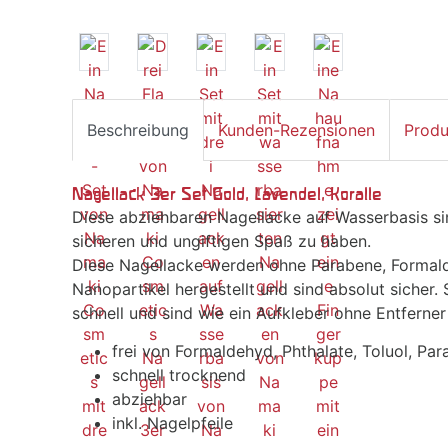
Beschreibung
Kunden-Rezensionen
Produ
Nagellack 3er Set Gold, Lavendel, Koralle
Diese abziehbaren Nagellacke auf Wasserbasis si
sicheren und ungiftigen Spaß zu haben.
Diese Nagellacke werden ohne Parabene, Formald
Nanopartikel hergestellt und sind absolut sicher. 
schnell und sind wie ein Aufkleber ohne Entferner
frei von Formaldehyd, Phthalate, Toluol, Pa
schnell trocknend
abziehbar
inkl. Nagelpfeile