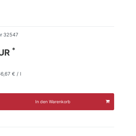
er
32547
*
EUR
6,67 € / l
In den Warenkorb