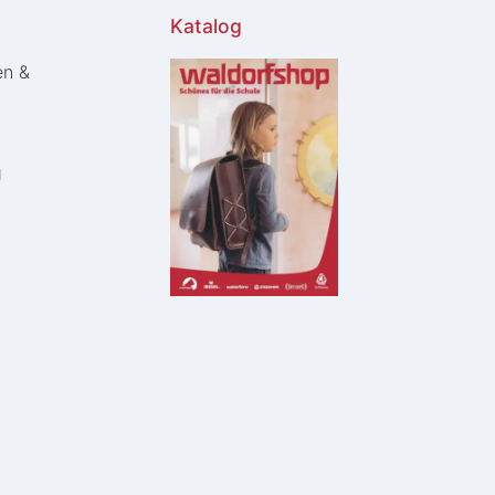
Katalog
en &
g