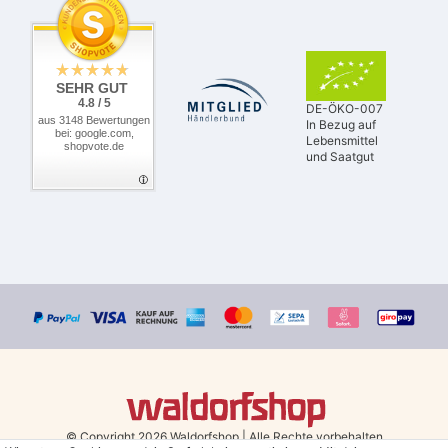
SEHR GUT
4.8 / 5
DE-ÖKO-007
aus 3148 Bewertungen
In Bezug auf
bei: google.com,
Lebensmittel
shopvote.de
und Saatgut
© Copyright 2026 Waldorfshop
|
Alle Rechte vorbehalten.