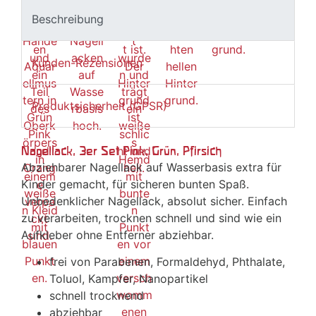
Beschreibung
Kunden-Rezensionen
Produktsicherheit (GPSR)
Nagellack, 3er Set Pink, Grün, Pfirsich
Abziehbarer Nagellack auf Wasserbasis extra für
Kinder gemacht, für sicheren bunten Spaß.
Unbedenklicher Nagellack, absolut sicher. Einfach
zu verarbeiten, trocknen schnell und sind wie ein
Aufkleber ohne Entferner abziehbar.
frei von Parabenen, Formaldehyd, Phthalate,
Toluol, Kampfer, Nanopartikel
schnell trocknend
abziehbar