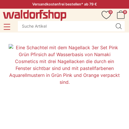
Versandkostenfrei bestellen* ab 79 €
0
0