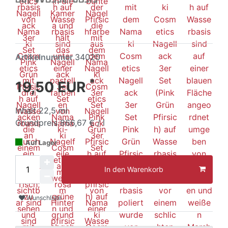
Artikelnummer
34020
*
19,50 EUR
Inhalt
22,5
ml
Grundpreis
866,67 € / l
Auf Lager
In den Warenkorb
Wunschliste