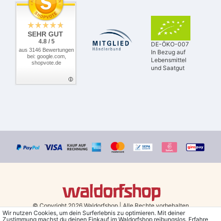
SEHR GUT
4.8 / 5
DE-ÖKO-007
aus 3146 Bewertungen
In Bezug auf
bei: google.com,
Lebensmittel
shopvote.de
und Saatgut
© Copyright 2026 Waldorfshop
|
Alle Rechte vorbehalten.
Wir nutzen Cookies, um dein Surferlebnis zu optimieren. Mit deiner
Zustimmung machst du deinen Einkauf im Waldorfshop reibungslos. Erfahre