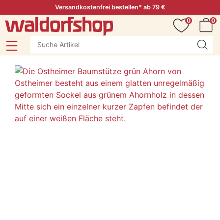
Versandkostenfrei bestellen* ab 79 €
0
0