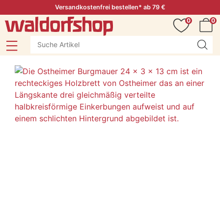
Versandkostenfrei bestellen* ab 79 €
0
0