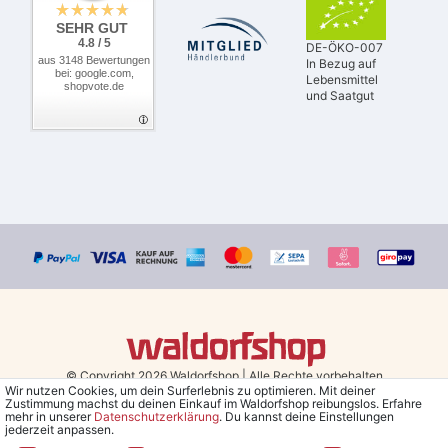
SEHR GUT
4.8 / 5
DE-ÖKO-007
aus 3148 Bewertungen
In Bezug auf
bei: google.com,
Lebensmittel
shopvote.de
und Saatgut
© Copyright 2026 Waldorfshop
|
Alle Rechte vorbehalten.
Wir nutzen Cookies, um dein Surferlebnis zu optimieren. Mit deiner
Zustimmung machst du deinen Einkauf im Waldorfshop reibungslos. Erfahre
Bestellungen mit Prio Versand bis 13 Uhr, garantierter Versand am
mehr in unserer
Daten­schutz­erklärung
. Du kannst deine Einstellungen
jederzeit anpassen.
selben Tag!