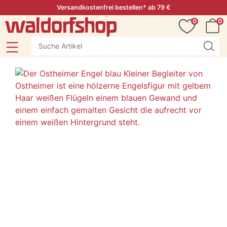
Versandkostenfrei bestellen* ab 79 €
0
0