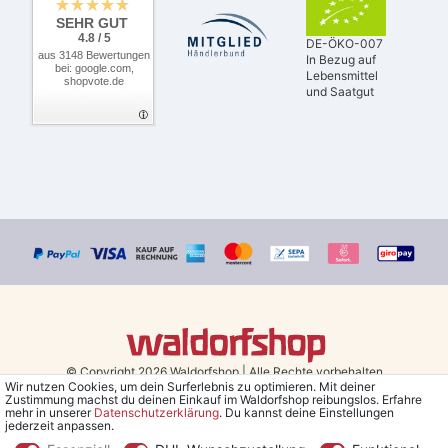
SEHR GUT
4.8 / 5
DE-ÖKO-007
aus 3148 Bewertungen
In Bezug auf
bei: google.com,
Lebensmittel
shopvote.de
und Saatgut
© Copyright 2026 Waldorfshop
|
Alle Rechte vorbehalten.
Wir nutzen Cookies, um dein Surferlebnis zu optimieren. Mit deiner
Zustimmung machst du deinen Einkauf im Waldorfshop reibungslos. Erfahre
Bestellungen mit Prio Versand bis 13 Uhr, garantierter Versand am
mehr in unserer
Daten­schutz­erklärung
. Du kannst deine Einstellungen
jederzeit anpassen.
selben Tag!