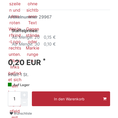
Artikelnummer
29967
Staffelpreise:
Ab Menge: 20
0,15 €
Ab Menge: 30
0,10 €
*
0,20 EUR
Inhalt
1
St.
Auf Lager
In den Warenkorb
Wunschliste