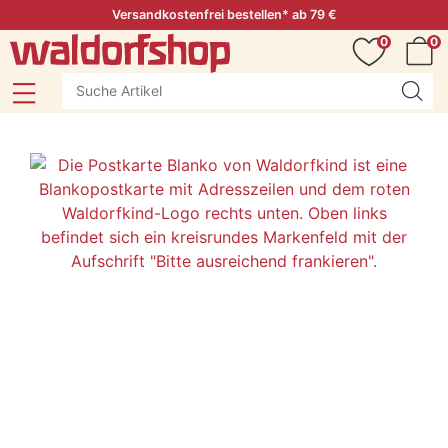
Versandkostenfrei bestellen* ab 79 €
0
0