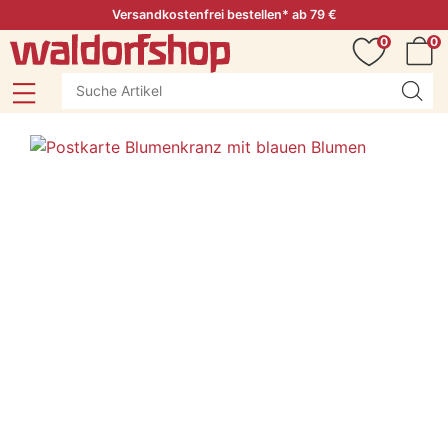
Versandkostenfrei bestellen* ab 79 €
0
0