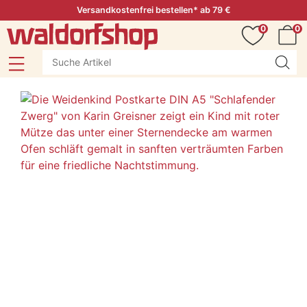
Versandkostenfrei bestellen* ab 79 €
0
0