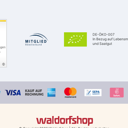
DE-ÖKO-007
In Bezug auf Lebensmi
und Saatgut
ngen
,