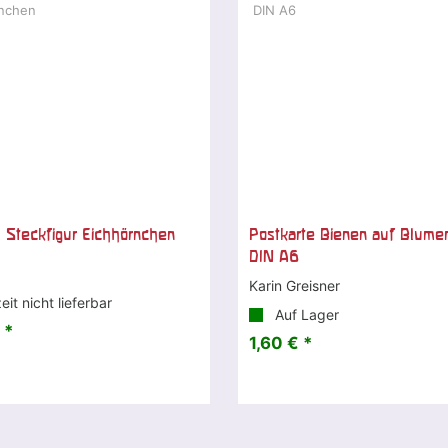
 Steckfigur Eichhörnchen
Postkarte Bienen auf Blume
DIN A6
Karin Greisner
it nicht lieferbar
Auf Lager
 *
1,60 € *