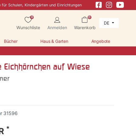
e für Schulen, Kindergärten und Einrichtungen
0
0
DE
Wunschliste
Anmelden
Warenkorb
Bücher
Haus & Garten
Angebote
e Eichhörnchen auf Wiese
sner
er
31596
*
UR