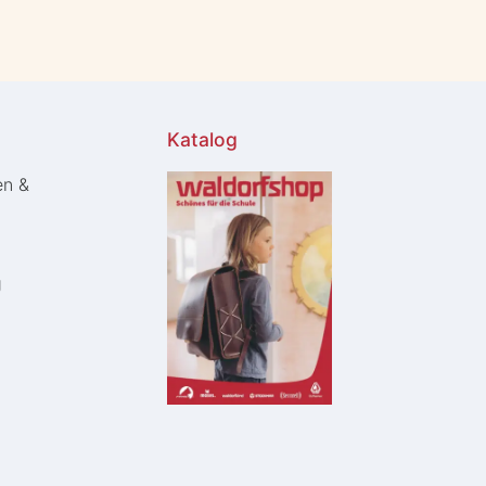
Katalog
en &
g