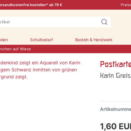
rsandkostenfrei bestellen* ab 79 €
Preis
ielen
Schulbedarf
Basteln & Handwerk
rnchen auf Wiese
Postkart
Karin Grei
Artikelnumm
1,60 E