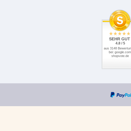
SEHR GUT
4.8 / 5
aus 3148 Bewertu
bei: google.com
shopvote.de