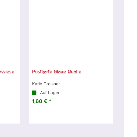
nwiese,
Postkarte Blaue Qualle
Karin Greisner
Auf Lager
1,60 € *