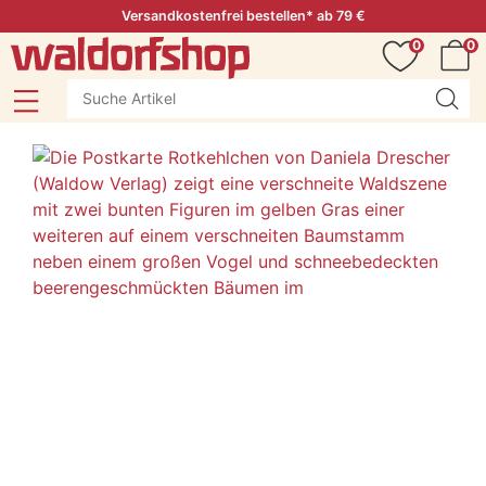
Versandkostenfrei bestellen* ab 79 €
0
0