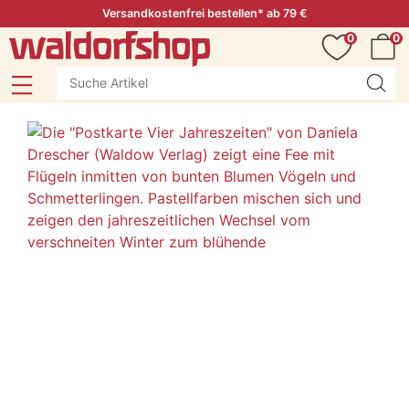
Versandkostenfrei bestellen* ab 79 €
0
0