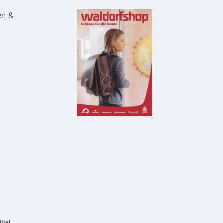
en &
g
ttel