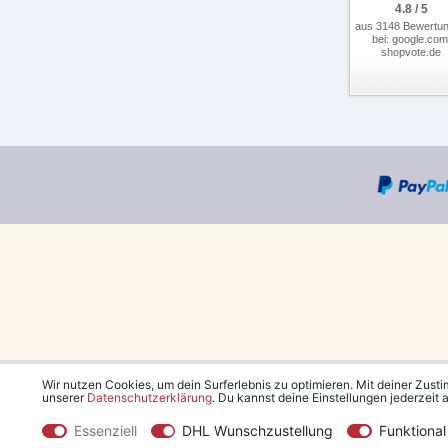
4.8 / 5
aus 3148 Bewertu
bei: google.com
shopvote.de
Wir nutzen Cookies, um dein Surferlebnis zu optimieren. Mit deiner Zust
unserer
Daten­schutz­erklärung
. Du kannst deine Einstellungen jederzeit
*Kostenlose Lieferung in 
Essenziell
DHL Wunschzustellung
Funktional
**Den 5€ Gutschein erhä