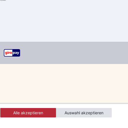
Alle akzeptieren
Auswahl akzeptieren
errgut und Speditionsware)
Mindestbestellwert 30 €.