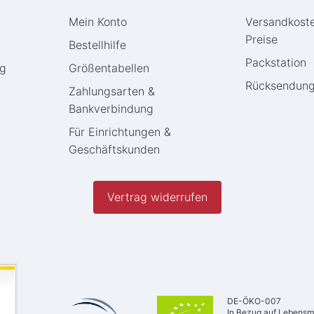
Mein Konto
Versandkost
Preise
Bestellhilfe
Packstation
ng
Größentabellen
Rücksendun
Zahlungsarten &
Bankverbindung
Für Einrichtungen &
Geschäftskunden
Vertrag widerrufen
DE-ÖKO-007
In Bezug auf Lebensmi