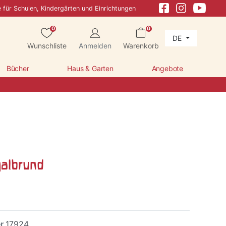
e für Schulen, Kindergärten und Einrichtungen
0
0
DE
Wunschliste
Anmelden
Warenkorb
Bücher
Haus & Garten
Angebote
halbrund
er
17924