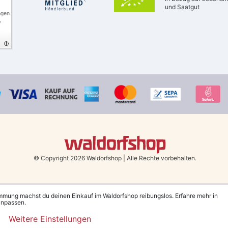
und Saatgut
ngen
,
© Copyright 2026 Waldorfshop
|
Alle Rechte vorbehalten.
Bestellungen mit Prio Versand bis 13 Uhr, garantierter Versand am selben Tag!
immung machst du deinen Einkauf im Waldorfshop reibungslos. Erfahre mehr in
 anpassen.
Deutschland und Österreich ab 79 €.
(gilt nur für Sparversand - ausgenommen Sp
Weitere Einstellungen
ltst du nach Bestätigung des Newsletters per Mail. Der Gutschein gilt 30 Tage, 