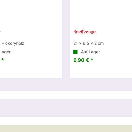
r
Kneifzange
s Hickoryholz
21 x 6,5 x 2 cm
Lager
Auf Lager
 *
6,90 € *