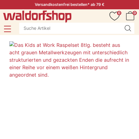
Versandkostenfrei bestellen* ab 79 €
0
0