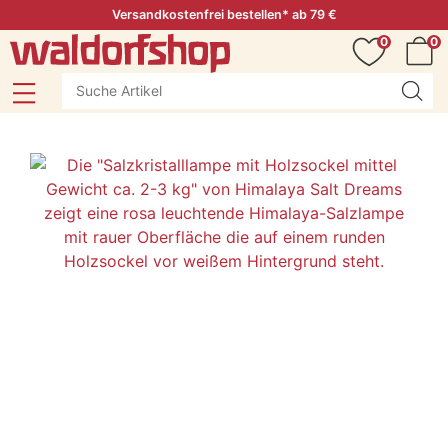
Versandkostenfrei bestellen* ab 79 €
0
0