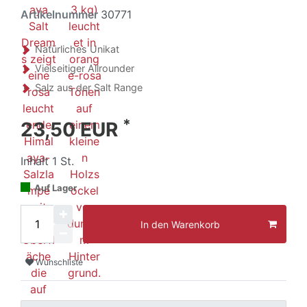
Artikelnummer
30771
Natürliches Unikat
Vielseitiger Allrounder
Salz aus der Salt Range
*
23,50 EUR
Inhalt
1
St.
Auf Lager
In den Warenkorb
Wunschliste