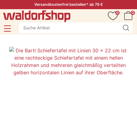
Versandkostenfrei bestellen* ab 79 €
0
0