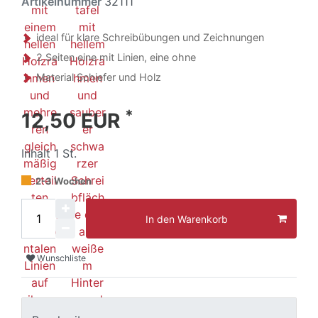
Artikelnummer
32111
ideal für klare Schreibübungen und Zeichnungen
2 Seiten eine mit Linien, eine ohne
Material Schiefer und Holz
*
12,50 EUR
Inhalt
1
St.
2-3 Wochen
In den Warenkorb
Wunschliste