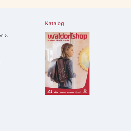
Katalog
en &
g