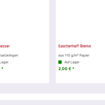
messer
Epochenheft Blanko
Ersatzklingen
aus 110 g/m² Papier
Lager
Auf Lager
 *
2,00 € *