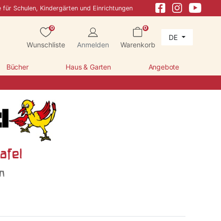
e für Schulen, Kindergärten und Einrichtungen
0
0
DE
Wunschliste
Anmelden
Warenkorb
Bücher
Haus & Garten
Angebote
afel
n