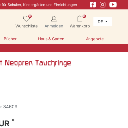
e für Schulen, Kindergärten und Einrichtungen
0
0
DE
Wunschliste
Anmelden
Warenkorb
Bücher
Haus & Garten
Angebote
öt Neopren Tauchringe
er
34609
*
EUR