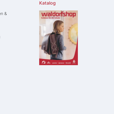
Katalog
en &
g