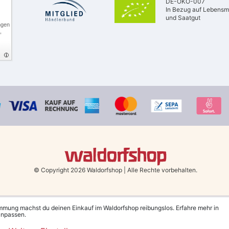
DE-ÖKO-007
In Bezug auf Lebensmi
und Saatgut
ngen
,
© Copyright 2026 Waldorfshop
|
Alle Rechte vorbehalten.
Bestellungen mit Prio Versand bis 13 Uhr, garantierter Versand am selben Tag!
immung machst du deinen Einkauf im Waldorfshop reibungslos. Erfahre mehr in
 anpassen.
Deutschland und Österreich ab 79 €.
(gilt nur für Sparversand - ausgenommen Sp