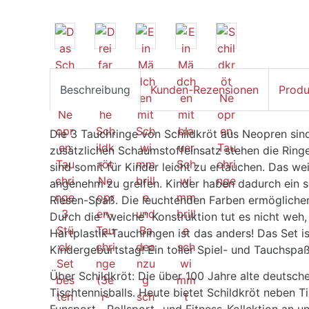
Beschreibung
Kunden-Rezensionen
Produ
Die 3 Tauchringe von Schildkröt aus Neopren sind
zusätzlichen Schaumstoffeinsatz stehen die Ring
sind somit für Kinder leicht zu ertauchen. Das we
angenehm zu greifen. Kinder haben dadurch ein s
Riesen-Spaß. Die leuchtenden Farben ermöglichen
Durch die "weiche" Konstruktion tut es nicht weh, 
Hartplastik-Tauchringen ist das anders! Das Set 
Kindergeburtstag! Ein toller Spiel- und Tauchspa
Über Schildkröt: Die über 100 Jahre alte deutsche
Tischtennisballs. Heute bietet Schildkröt neben 
Funsport-, Rollsport- und Fitness-Kollektion an un