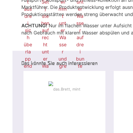
Marktführer. Die Produktentwicklung erfolgt aus
Produktionsstätten werden streng überwacht und
ACHTUNG!
Nur im flachen Wasser unter Aufsich
nach Gebrauch mit klarem Wasser abspülen und a
Das könnte Sie auch interessieren