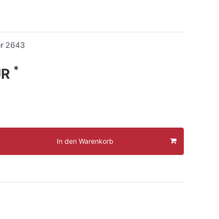
er
2643
*
UR
In den Warenkorb