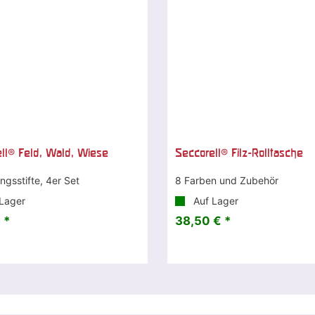
ll® Feld, Wald, Wiese
Seccorell® Filz-Rolltasche
gsstifte, 4er Set
8 Farben und Zubehör
Lager
Auf Lager
 *
38,50 € *