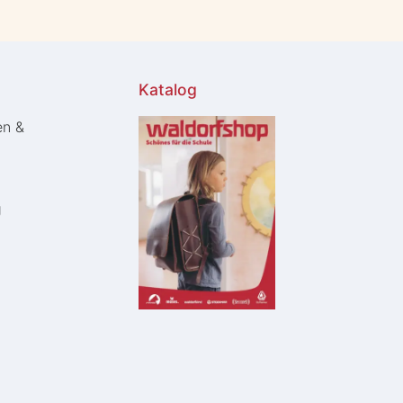
Katalog
en &
g