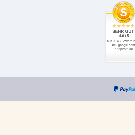
SEHR GUT
4.8 / 5
aus 3148 Bewertu
bei: google.com
shopvote.de