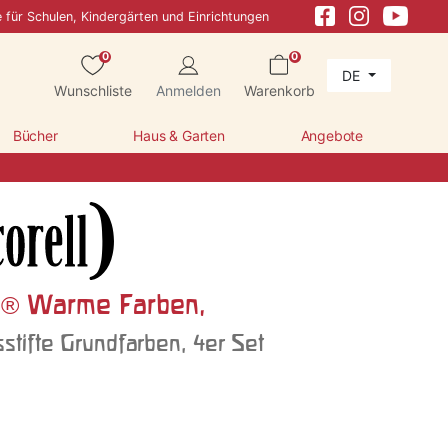
e für Schulen, Kindergärten und Einrichtungen
0
0
DE
Wunschliste
Anmelden
Warenkorb
Bücher
Haus & Garten
Angebote
l® Warme Farben,
stifte Grundfarben, 4er Set