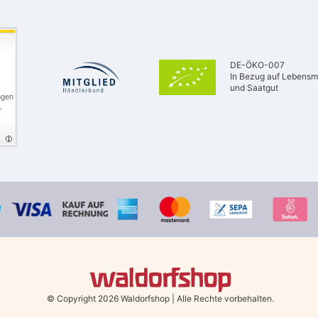
DE-ÖKO-007
In Bezug auf Lebensmi
und Saatgut
ngen
,
© Copyright 2026 Waldorfshop
|
Alle Rechte vorbehalten.