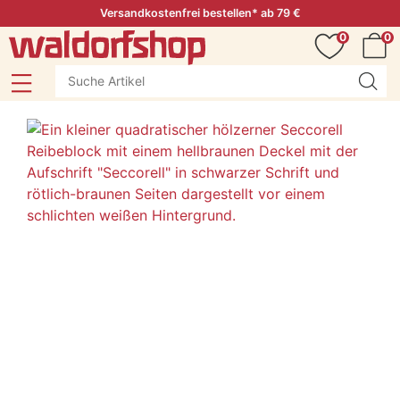
Versandkostenfrei bestellen* ab 79 €
0
0