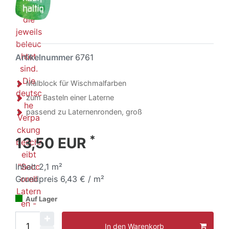
Artikelnummer
6761
Malblock für Wischmalfarben
zum Basteln einer Laterne
passend zu Laternenronden, groß
*
13,50 EUR
Inhalt
2,1
m²
Grundpreis
6,43 € / m²
Auf Lager
In den Warenkorb