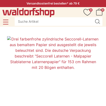
Versandkostenfrei bestellen* ab 79 €
0
0