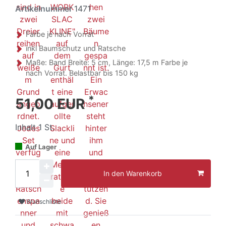
Artikelnummer
1471
Farbe je nach Vorrat
inkl Baumschutz und Ratsche
Maße: Band Breite: 5 cm, Länge: 17,5 m Farbe je
nach Vorrat. Belastbar bis 150 kg
*
51,00 EUR
Inhalt
1
St.
Auf Lager
In den Warenkorb
Wunschliste