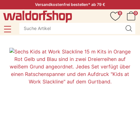
Versandkostenfrei bestellen* ab 79 €
0
0