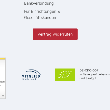
Bankverbindung
Für Einrichtungen &
Geschäftskunden
Vertrag widerrufen
DE-ÖKO-007
In Bezug auf Lebensmi
und Saatgut
ngen
,