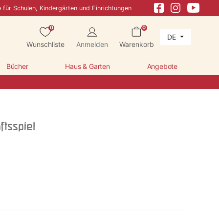
e für Schulen, Kindergärten und Einrichtungen
0
0
DE
Wunschliste
Anmelden
Warenkorb
Bücher
Haus & Garten
Angebote
ftsspiel