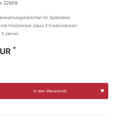
er
32609
fbewahrungskästchen für Spielsteine
 rote Holzstecker (dazu 3 Ersatzstecker)
b 3 Jahren
*
EUR
In den Warenkorb