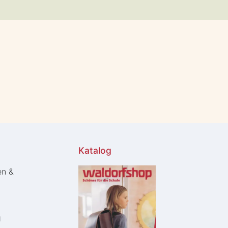
Katalog
en &
g