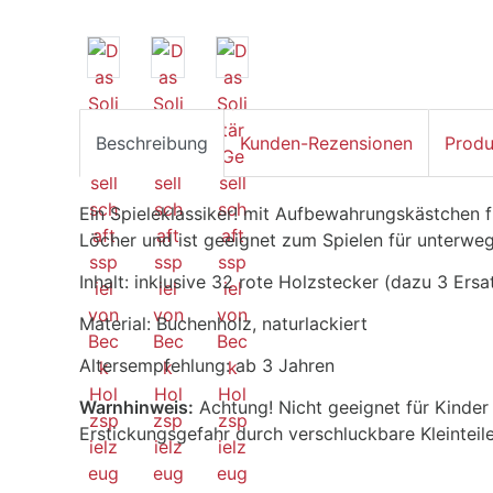
Beschreibung
Kunden-Rezensionen
Produ
Ein Spieleklassiker! mit Aufbewahrungskästchen fü
Löcher und ist geeignet zum Spielen für unterwe
Inhalt: inklusive 32 rote Holzstecker (dazu 3 Ers
Material: Buchenholz, naturlackiert
Altersempfehlung: ab 3 Jahren
Warnhinweis:
Achtung! Nicht geeignet für Kinde
Erstickungsgefahr durch verschluckbare Kleinteile