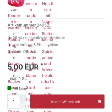
Artikelnummer
24952
29 wunderschöne Motivsticker
waldorfkind & Ella Lapointe
Maße DIN A4
*
5,00 EUR
Inhalt
1
St.
Auf Lager
In den Warenkorb