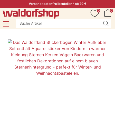
Versandkostenfrei bestellen* ab 79 €
0
0